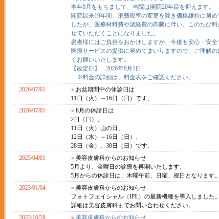
本年9月をもちまして、当院は開院20年目を迎えます。
開院以来19年間、消費税率の変更を除き価格維持に努め
したが、医療材料費や諸経費の高騰に伴い、このたび料
せていただくことになりました。
患者様にはご負担をおかけしますが、今後も安心・安全
医療サービスの提供に努めてまいりますので、ご理解の
くお願いいたします。
【改定日】 2026年9月1日
※料金の詳細は、料金表をご確認ください。
2026/07/01
●
お盆期間中の休診日は
11日（火）～16日（日）です。
2026/07/01
●
8月の休診日は
2日（日）、
11日（火）山の日、
12日（水）～16日（日）、
28日（金）、30日（日）です。
2025/04/01
●
美容皮膚科からのお知らせ
5月より、金曜日の診療を再開いたします。
5月からの休診日は、木曜午前、日曜、祝日となります
2023/01/04
●
美容皮膚科からのお知らせ
フォトフェイシャル（IPL）の最新機種を導入しました
詳細は美容皮膚科までお問い合わせください。
2022/10/28
●
美容皮膚科からのお知らせ