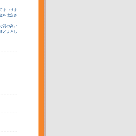
てまいりま
金を改定さ
で質の高い
ほどよろし
。
。