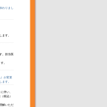
加わりまし
します。
。
す。担当医
ます。
込）が変更
します。
とに伴い、
金（税込）
理解いただ