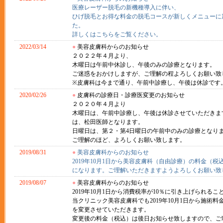
医療レーザー脱毛の新機種導入に伴い、
ひげ脱毛とお得な料金の脱毛コースが新しくメニューに
た。
詳しくはこちらをご覧ください。
2022/03/14
●
美容皮膚科からのお知らせ
２０２２年４月より、
木曜日は午前中休診し、午後のみの診療となります。
ご迷惑をおかけしますが、ご理解の程よろしくお願い致
※皮膚科は今まで通り、午前中診療し、午後は休診です
2020/02/26
●
皮膚科の診療日・診療医変更のお知らせ
２０２０年４月より
木曜日は、午前中診療し、午後は休診させていただきま
は、松田医師となります。
日曜日は、第２・第4日曜日の午前中のみの診療となり
ご理解のほど、よろしくお願い致します。
2019/08/31
●
美容皮膚科からのお知らせ
2019年10月1日から美容皮膚科（自由診療）の料金（税
になります。ご理解いただきますようよろしくお願い致
2019/08/07
●
美容皮膚科からのお知らせ
2019年10月1日から消費税率が10％に引き上げられるこ
当クリニック美容皮膚科でも2019年10月1日から施術料
を変更させていただきます。
変更後の料金（税込）は後日お知らせ致しますので、ご